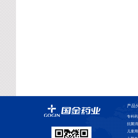
产品
专科药
抗菌消
儿童用