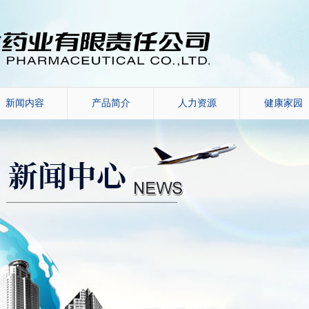
新闻内容
产品简介
人力资源
健康家园