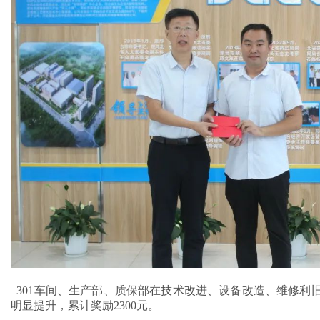
301车间、生产部、质保部在技术改进、设备改造、维修利
明显提升，累计奖励2300元。