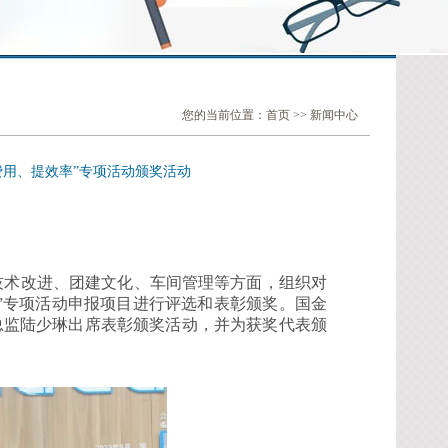
您的当前位置：
首页
>>
新闻中心
费用、提效率”专项活动颁奖活动
技术改进、团建文化、车间管理等方面，组织对
率”专项活动申报项目进行评选和表彰颁奖。国金
总监陆少琳出席表彰颁奖活动，并为获奖代表颁