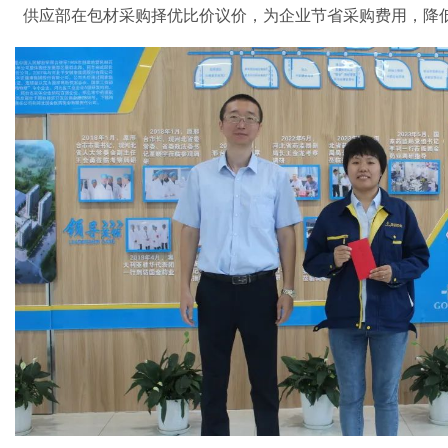
供应部在包材采购择优比价议价，为企业节省采购费用，降低生