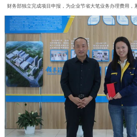
财务部独立完成项目申报，为企业节省大笔业务办理费用，累计