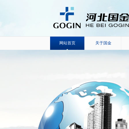
网站首页
关于国金