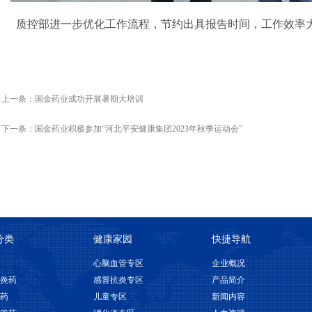
质控部进一步优化工作流程，节约出具报告时间，工作效率大
上一条：
国金药业成功开展暑期大培训
下一条：
国金药业积极参加“河北平安健康集团2023年秋季运动会”
分类
健康家园
快捷导航
心脑血管专区
企业概况
炎药
感冒抗炎专区
产品简介
药
儿童专区
新闻内容